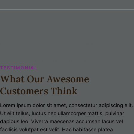
Skip
to
content
About Us
Lorem ipsum dolor sit amet, consectetur adipiscing elit.
Ut
elit tellus, luctus nec ullamcorper mattis.
TESTIMONIAL
What Our Awesome
Customers Think
Lorem ipsum dolor sit amet, consectetur adipiscing elit.
Ut elit tellus, luctus nec ullamcorper mattis, pulvinar
dapibus leo. Viverra maecenas accumsan lacus vel
facilisis volutpat est velit. Hac habitasse platea