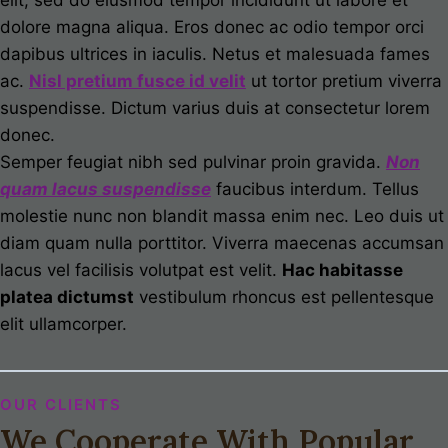
elit, sed do eiusmod tempor incididunt ut labore et
dolore magna aliqua. Eros donec ac odio tempor orci
dapibus ultrices in iaculis. Netus et malesuada fames
ac.
Nisl pretium fusce id velit
ut tortor pretium viverra
suspendisse. Dictum varius duis at consectetur lorem
donec.
Semper feugiat nibh sed pulvinar proin gravida.
Non
quam lacus suspendisse
faucibus interdum. Tellus
molestie nunc non blandit massa enim nec. Leo duis ut
diam quam nulla porttitor. Viverra maecenas accumsan
lacus vel facilisis volutpat est velit.
Hac habitasse
platea dictumst
vestibulum rhoncus est pellentesque
elit ullamcorper.
OUR CLIENTS
We Cooperate With Popular