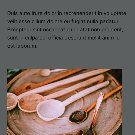
Duis aute irure dolor in reprehenderit in voluptate
velit esse cillum dolore eu fugiat nulla pariatur.
Excepteur sint occaecat cupidatat non proident,
sunt in culpa qui officia deserunt mollit anim id
est laborum.