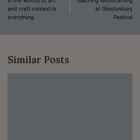
In the worlds of art
Teaching Woodcarving
Navigation
and craft context is
at Glastonbury
everything
Festival
Similar Posts